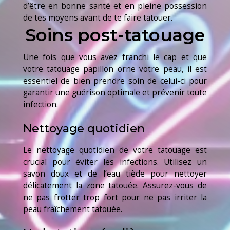
d’être en bonne santé et en pleine possession
de tes moyens avant de te faire tatouer.
Soins post-tatouage
Une fois que vous avez franchi le cap et que
votre tatouage papillon orne votre peau, il est
essentiel de bien prendre soin de celui-ci pour
garantir une guérison optimale et prévenir toute
infection.
Nettoyage quotidien
Le nettoyage quotidien de votre tatouage est
crucial pour éviter les infections. Utilisez un
savon doux et de l’eau tiède pour nettoyer
délicatement la zone tatouée. Assurez-vous de
ne pas frotter trop fort pour ne pas irriter la
peau fraîchement tatouée.