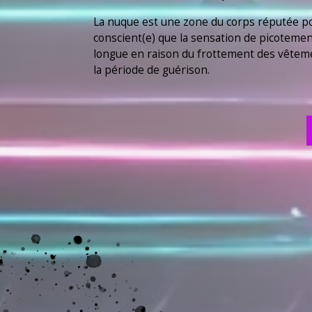
La nuque est une zone du corps réputée pou
conscient(e) que la sensation de picotement
longue en raison du frottement des vêteme
la période de guérison.