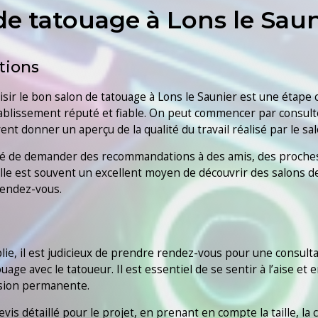
de tatouage à Lons le Saun
tions
isir le bon salon de tatouage à Lons le Saunier est une étape c
lissement réputé et fiable. On peut commencer par consulter l
t donner un aperçu de la qualité du travail réalisé par le salo
ndé de demander des recommandations à des amis, des proches
lle est souvent un excellent moyen de découvrir des salons de 
rendez-vous.
lie, il est judicieux de prendre rendez-vous pour une consultat
age avec le tatoueur. Il est essentiel de se sentir à l’aise et 
écision permanente.
is détaillé pour le projet, en prenant en compte la taille, la 