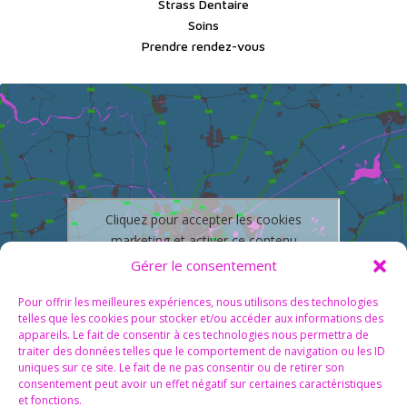
Strass Dentaire
Soins
Prendre rendez-vous
Cliquez pour accepter les cookies
marketing et activer ce contenu
Gérer le consentement
Pour offrir les meilleures expériences, nous utilisons des technologies
telles que les cookies pour stocker et/ou accéder aux informations des
appareils. Le fait de consentir à ces technologies nous permettra de
traiter des données telles que le comportement de navigation ou les ID
uniques sur ce site. Le fait de ne pas consentir ou de retirer son
consentement peut avoir un effet négatif sur certaines caractéristiques
et fonctions.