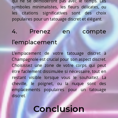
qui ne se démoderont pas avec le temps. Les
symboles minimalistes, les fleurs délicates, ou
les citations significatives sont des choix
populaires pour un tatouage discret et élégant.
4. Prenez en compte
l’emplacement
L’emplacement de votre tatouage discret à
Champagnole est crucial pour son aspect discret.
Choisissez une zone de votre corps qui peut
être facilement dissimulée si nécessaire, tout en
restant visible lorsque vous le souhaitez. La
cheville, le poignet, ou la nuque sont des
emplacements populaires pour un tatouage
discret.
Conclusion