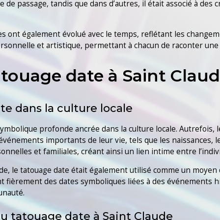
 de passage, tandis que dans d’autres, il était associé à des 
ges ont également évolué avec le temps, reflétant les changemen
onnelle et artistique, permettant à chacun de raconter une h
atouage date à Saint Clau
e dans la culture locale
ymbolique profonde ancrée dans la culture locale. Autrefois, l
vénements importants de leur vie, tels que les naissances, l
nnelles et familiales, créant ainsi un lien intime entre l’indiv
laude, le tatouage date était également utilisé comme un moye
aient fièrement des dates symboliques liées à des événements 
unauté.
u tatouage date à Saint Claude