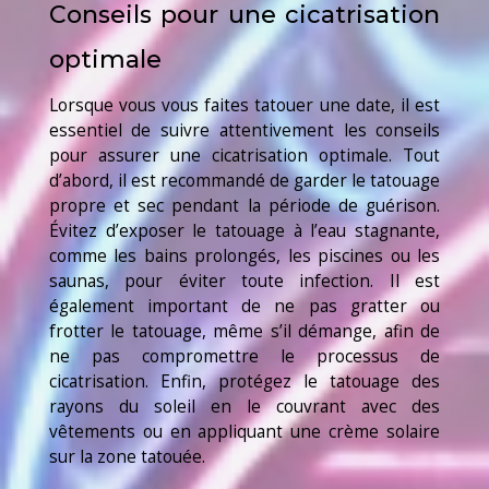
Conseils pour une cicatrisation
optimale
Lorsque vous vous faites tatouer une date, il est
essentiel de suivre attentivement les conseils
pour assurer une cicatrisation optimale. Tout
d’abord, il est recommandé de garder le tatouage
propre et sec pendant la période de guérison.
Évitez d’exposer le tatouage à l’eau stagnante,
comme les bains prolongés, les piscines ou les
saunas, pour éviter toute infection. Il est
également important de ne pas gratter ou
frotter le tatouage, même s’il démange, afin de
ne pas compromettre le processus de
cicatrisation. Enfin, protégez le tatouage des
rayons du soleil en le couvrant avec des
vêtements ou en appliquant une crème solaire
sur la zone tatouée.