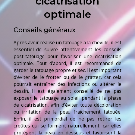
cicatrisation
optimale
Conseils généraux
Après avoir réalisé un tatouage à la cheville, il est
essentiel de suivre attentivement les conseils
post-tatouage pour favoriser une cicatrisation
optimale. Tout d’abord, il est recommandé de
garder le tatouage propre et sec. Il est important
d’éviter de le frotter ou de le gratter, car cela
pourrait entraîner des infections ou altérer le
dessin. Il est également conseillé de ne pas
exposer le tatouage au soleil pendant la phase
de cicatrisation, afin d’éviter toute décoloration
ou irritation de la peau fraîchement tatouée.
Enfin, il est primordial de ne pas retirer les
croûtes qui se forment naturellement, car elles
protègent la peau en dessous et favorisent la