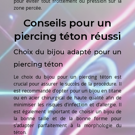
pour éviter tout frottement ou pression sur la
zone percée.
Conseils pour un
piercing téton réussi
Choix du bijou adapté pour un
piercing téton
Le choix du bijou pour un piercing téton est
crucial pour assurer le succès de la procédure. Il
est recommandé d’opter pour un bijou en titane
ou en acier chirurgical de haute qualité afin de
minimiser les risques d’infection et d’allergie. Il
est également important de choisir un bijou de
la bonne taille et de la bonne forme pour
s’adapter parfaitement à la morphologie du
téton.